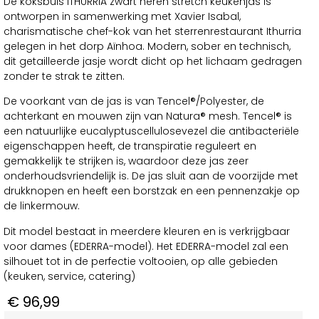
De koksbuis ITHURRIA zwart heren stretch keukenjas is
ontworpen in samenwerking met Xavier Isabal,
charismatische chef-kok van het sterrenrestaurant Ithurria
gelegen in het dorp Aïnhoa. Modern, sober en technisch,
dit getailleerde jasje wordt dicht op het lichaam gedragen
zonder te strak te zitten.
De voorkant van de jas is van Tencel®/Polyester, de
achterkant en mouwen zijn van Natura® mesh. Tencel® is
een natuurlijke eucalyptuscellulosevezel die antibacteriële
eigenschappen heeft, de transpiratie reguleert en
gemakkelijk te strijken is, waardoor deze jas zeer
onderhoudsvriendelijk is. De jas sluit aan de voorzijde met
drukknopen en heeft een borstzak en een pennenzakje op
de linkermouw.
Dit model bestaat in meerdere kleuren en is verkrijgbaar
voor dames (EDERRA-model). Het EDERRA-model zal een
silhouet tot in de perfectie voltooien, op alle gebieden
(keuken, service, catering)
€
96,99