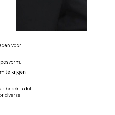
neden voor
 pasvorm.
 te krijgen.
e broek is dat
or diverse